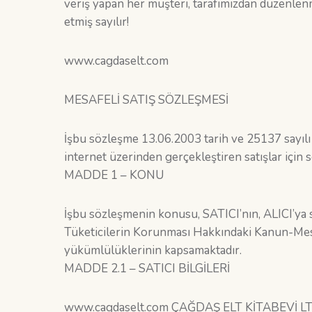
veriş yapan her müşteri, tarafımızdan düzenlen
etmiş sayılır!
www.cagdaselt.com
MESAFELİ SATIŞ SÖZLEŞMESİ
İşbu sözleşme 13.06.2003 tarih ve 25137 sayıl
internet üzerinden gerçekleştiren satışlar için
MADDE 1 – KONU
İşbu sözleşmenin konusu, SATICI’nın, ALICI’ya satış
Tüketicilerin Korunması Hakkındaki Kanun-Mesa
yükümlülüklerinin kapsamaktadır.
MADDE 2.1 – SATICI BİLGİLERİ
www.cagdaselt.com ÇAĞDAŞ ELT KİTABEVİ LT