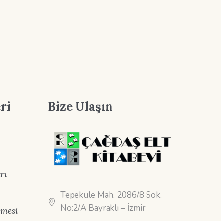
ri
Bize Ulaşın
rı
Tepekule Mah. 2086/8 Sok.
No:2/A Bayraklı – İzmir
şmesi