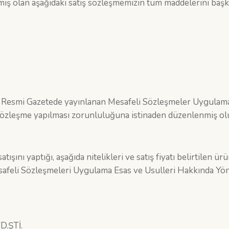
miş olan aşağıdaki satış sözleşmemizin tüm maddelerini baş
ı Resmi Gazetede yayınlanan Mesafeli Sözleşmeler Uygulama
 sözleşme yapılması zorunluluğuna istinaden düzenlenmiş olu
ını yaptığı, aşağıda nitelikleri ve satış fiyatı belirtilen ürün
feli Sözleşmeleri Uygulama Esas ve Usulleri Hakkında Yön
D.ŞTİ.