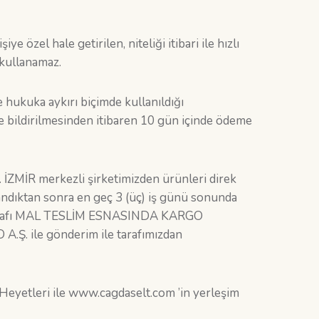
e özel hale getirilen, niteliği itibari ile hızlı
 kullanamaz.
e hukuka aykırı biçimde kullanıldığı
ine bildirilmesinden itibaren 10 gün içinde ödeme
. İZMİR merkezli şirketimizden ürünleri direk
ylandıktan sonra en geç 3 (üç) iş günü sonunda
go masrafı MAL TESLİM ESNASINDA KARGO
.Ş. ile gönderim ile tarafımızdan
Heyetleri ile www.cagdaselt.com ’in yerleşim