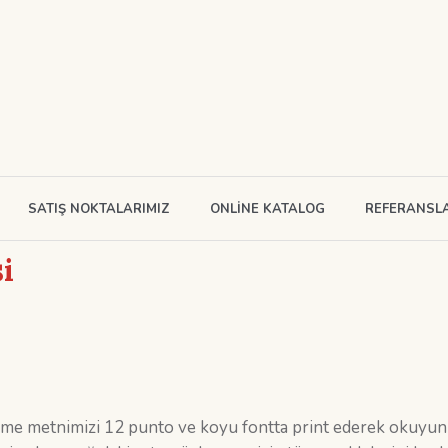
SATIŞ NOKTALARIMIZ
ONLINE KATALOG
REFERANSL
i
leşme metnimizi 12 punto ve koyu fontta print ederek okuyunuz