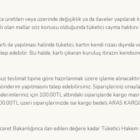
a üretilen veya üzerinde değişiklik ya da ilaveler yapılarak kişiy
i olan mallar söz konusu olduğunda tüketici cayma hakkını
 ile yapılması halinde tüketici, kartın kendi rızası dışında v
lep edebilir. Bu halde, kartı çıkaran kuruluş itirazın kendis
uz teslimat tipine göre hazırlanmak üzere işleme alınacaktır
 gönderim yapılmasını talep edebilirsiniz. Siparişleriniz ona
gönderimleriniz için 100.00TL altındaki siparişlerde kar
.00TL üzeri siparişlerinizde ise kargo bedeli ARAS KARGO A
aret Bakanlığınca ilan edilen değere kadar Tüketici Hakem 