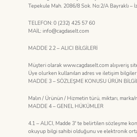
Tepekule Mah. 2086/8 Sok. No:2/A Bayraklı – İ
TELEFON: 0 (232) 425 57 60
MAİL: info@cagdaselt.com
MADDE 2.2 – ALICI BİLGİLERİ
Müşteri olarak www.cagdaselt.com alışveriş site
Üye olurken kullanılan adres ve iletişim bilgileri
MADDE 3 – SÖZLEŞME KONUSU ÜRÜN BİLGİ
Malın / Ürünün / Hizmetin türü, miktarı, marka/mo
MADDE 4 – GENEL HÜKÜMLER
4.1 – ALICI, Madde 3′ te belirtilen sözleşme konu
okuyup bilgi sahibi olduğunu ve elektronik orta