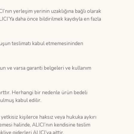
’nın yerleşim yerinin uzaklığına bağlı olarak
LICI’Ya daha önce bildirilmek kaydıyla en fazla
uluşun teslimatı kabul etmemesininden
un ve varsa garanti belgeleri ve kullanım
arttır. Herhangi bir nedenle ürün bedeli
lmuş kabul edilir.
etkisiz kişilerce haksız veya hukuka aykırı
emesi halinde, ALICI’nın kendisine teslim
ye giderleri ALICI’ya aittir.