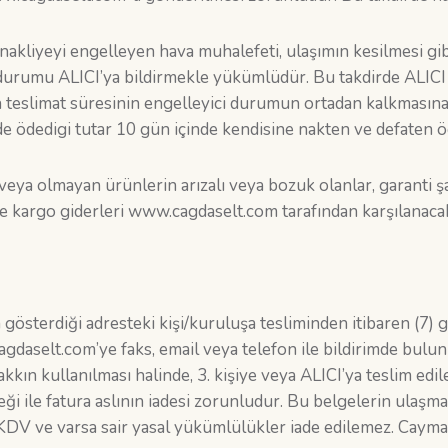
akliyeyi engelleyen hava muhalefeti, ulaşımın kesilmesi gi
durumu ALICI’ya bildirmekle yükümlüdür. Bu takdirde ALICI s
ya teslimat süresinin engelleyici durumun ortadan kalkmasına
inde ödedigi tutar 10 gün içinde kendisine nakten ve defaten ö
veya olmayan ürünlerin arızalı veya bozuk olanlar, garanti şa
e kargo giderleri www.cagdaselt.com tarafından karşılanacak
österdiği adresteki kişi/kuruluşa tesliminden itibaren (7) 
agdaselt.com’ye faks, email veya telefon ile bildirimde bul
akkın kullanılması halinde, 3. kişiye veya ALICI’ya teslim 
eği ile fatura aslının iadesi zorunludur. Bu belgelerin ulaşm
se KDV ve varsa sair yasal yükümlülükler iade edilemez. Caym