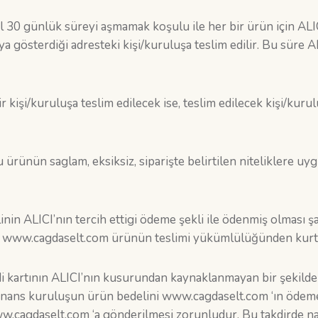
30 günlük süreyi aşmamak koşulu ile her bir ürün için ALICI
ya gösterdiği adresteki kişi/kuruluşa teslim edilir. Bu süre A
 kişi/kuruluşa teslim edilecek ise, teslim edilecek kişi/kur
ünün saglam, eksiksiz, siparişte belirtilen niteliklere uyg
inin ALICI’nın tercih ettigi ödeme şekli ile ödenmiş olması ş
se, www.cagdaselt.com ürünün teslimi yükümlülüğünden kurtu
i kartının ALICI’nın kusurundan kaynaklanmayan bir şekilde y
a finans kuruluşun ürün bedelini www.cagdaselt.com ‘ın ödem
.cagdaselt.com ‘a gönderilmesi zorunludur. Bu takdirde nakli