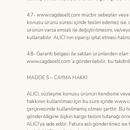
4.7- www.cagdaselt.com mücbir sebepler veya n
konusu ürünü süresi içinde teslim edemez ise, 
ürünün varsa emsali ile değiştirilmesini, ve/ve
kullanabilir. ALICI’nın siparişi iptal etmesi hal
4.8- Garanti belgesi ile satılan ürünlerden olan 
www.cagdaselt.com ’a gönderilebilir, bu takdird
MADDE 5 – CAYMA HAKKI
ALICI, sözleşme konusu ürünün kendisine veya g
hakkının kullanılması için bu süre içinde www.c
çerçevesinde kullanılmamış olması şarttır. Bu h
gönderildigine ilişkin kargo teslim tutanağı örn
ALICI’ya iade edilir. Fatura aslı gönderilmez i